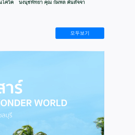
นโควิด
นงนุชพัทยา คุณ กัมพล ตันสัจจา
모두보기