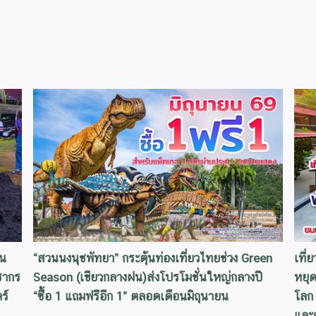
้น
“สวนนงนุชพัทยา” กระตุ้นท่องเที่ยวไทยช่วง Green
เที่
ชากร
Season (เขียวกลางฝน)ส่งโปรโมชั่นใหญ่กลางปี
หยุด
ร์
“ซื้อ 1 แถมฟรีอีก 1” ตลอดเดือนมิถุนายน
โลก
และก