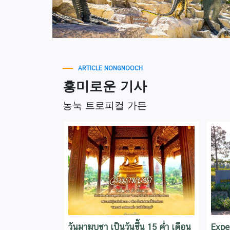
ARTICLE NONGNOOCH
흥미로운 기사
농눅 트로피컬 가든
วันมาฆบูชา เป็นวันขึ้น 15 ค่ำ เดือน
Expe