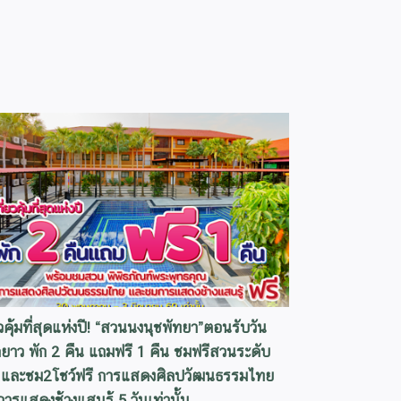
ยวคุ้มที่สุดแห่งปี! “สวนนงนุชพัทยา”ตอนรับวัน
ยาว พัก 2 คืน แถมฟรี 1 คืน ชมฟรีสวนระดับ
 และชม2โชว์ฟรี การแสดงศิลปวัฒนธรรมไทย
ารแสดงช้างแสนรู้ 5 วันเท่านั้น