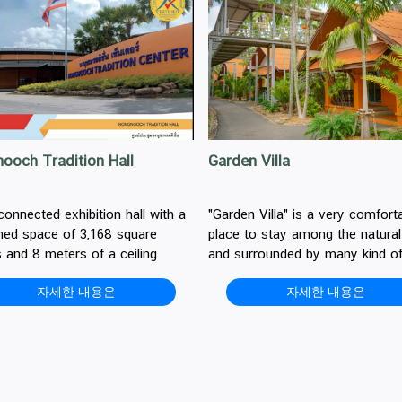
ooch Tradition Hall
Garden Villa
connected exhibition hall with a
"Garden Villa" is a very comfort
ed space of 3,168 square
place to stay among the natural
 and 8 meters of a ceiling
and surrounded by many kind o
. These halls can accommodate
flowers.
자세한 내용은
자세한 내용은
 for more than 5,000 people
n arrange in theatre style.