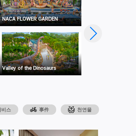
NACA FLOWER GARDEN
Valley of the Dinosaurs
B
서비스
事件
천연물