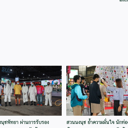
นุชพัทยา ผ่านการรับรอง
สวนนงนุช ย้ำความมั่นใจ นักท่อง