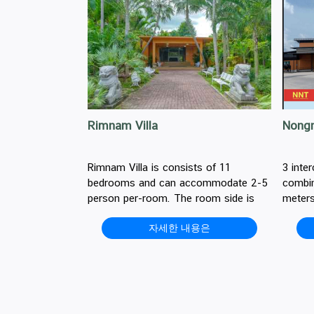
Rimnam Villa
Nongn
Rimnam Villa is consists of 11
3 inter
bedrooms and can accommodate 2-5
combin
person per-room. The room side is
meters
18-66 square meters.
height
자세한 내용은
people
and ca