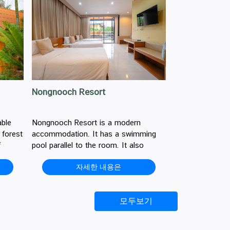
Nongnooch Resort
able
Nongnooch Resort is a modern
 forest
accommodation. It has a swimming
f
pool parallel to the room. It also
decorated with palms, Cycads, and
자세한 내용은
many kinds of plants for the beauty of
atmosphere.
모두보기