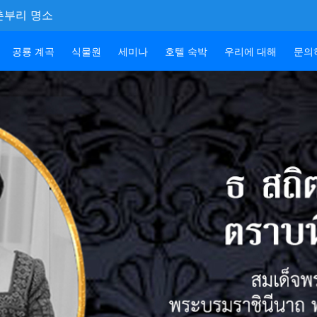
촌부리 명소
공룡 계곡
식물원
세미나
호텔 숙박
우리에 대해
문의