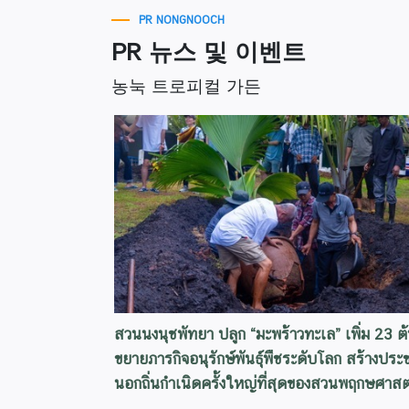
PR NONGNOOCH
PR 뉴스 및 이벤트
농눅 트로피컬 가든
สวนนงนุชพัทยา ปลูก “มะพร้าวทะเล” เพิ่ม 23 ต
ขยายภารกิจอนุรักษ์พันธุ์พืชระดับโลก สร้างประ
นอกถิ่นกำเนิดครั้งใหญ่ที่สุดของสวนพฤกษศาสต