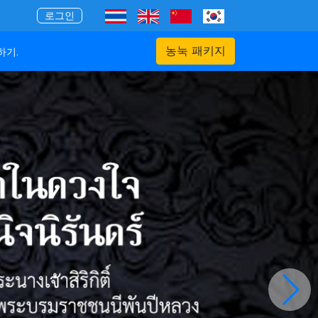
로그인
농눅 패키지
하기.