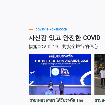
COVID-19 NONGNOOCH
자신감 있고 안전한 COVID
措施COVID-19：對安全旅行的信心
สวนนงนุชพัทยา ได้รับรางวัล The
สวนนง