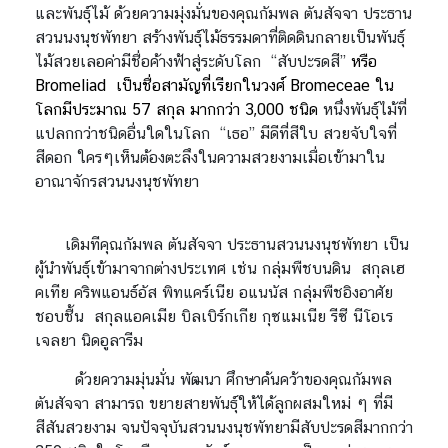
และพันธุ์ไม้ ด้วยความมุ่งมั่นของคุณกัมพล ตันสัจจา ประธาน
สวนนงนุชพัทยา สร้างพันธุ์ไม้ธรรมดาที่ติดดินกลายเป็นพันธุ์
ไม้สวยเลอค่ามีชื่อค้างฟ้าสู่ระดับโลก “สับปะรดสี”
หรือ
Bromeliad เป็นชื่อสามัญที่เรียกในวงศ์ Bromeceae ใน
โลกมีประมาณ 57 สกุล มากกว่า 3,000 ชนิด
หนึ่งพันธุ์ไม้ที่
แปลกกว่าชนิดอื่นใดในโลก “เธอ” มีดีที่สีใบ สวยจับใจที่
สีดอก ใครๆเห็นต้องตะลึงในความสวยงามเมื่อเข้ามาใน
อาณาจักรสวนนงนุชพัทยา
เดิมทีคุณกัมพล ตันสัจจา ประธานสวนนงนุชพัทยา เป็น
ผู้นำพันธุ์เข้ามาจากต่างประเทศ เช่น กลุ่มพืชบนดิน สกุลเฮ
คเทีย คริพแอนธ์อัส พิทแคร์เนีย อแนนัส กลุ่มพืชอิงอาศัย
ชอบชื้น สกุลแอคเมีย บิลเบิร์กเกีย กุซแมเนีย รีซี นีโอเร
เจลยา นิดอูลารีม
ด้วยความมุ่นมั่น พัฒนา ศึกษาค้นคว้าของคุณกัมพล
ตันสัจจา สามารถ ขยายสายพันธุ์ให้ได้ลูกผสมใหม่ ๆ ที่มี
สีสันสวยงาม จนปัจจุบันสวนนงนุชพัทยามีสับปะรดสีมากกว่า