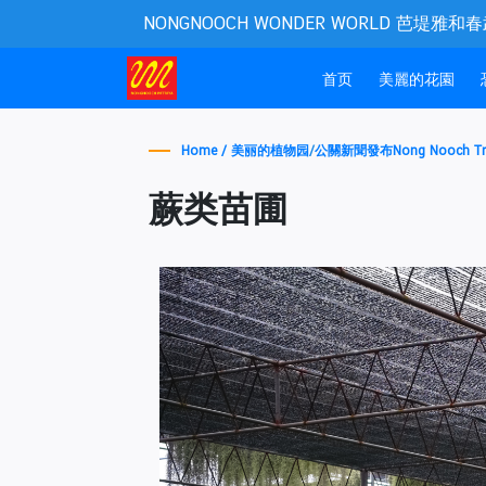
NONGNOOCH WONDER WORLD 芭堤雅
(current)
首页
美麗的花園
Home /
美丽的植物园
/
公關新聞發布Nong Nooch Tr
蕨类苗圃