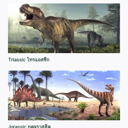
Triassic ไทรแอสซิก
Jurassic ยุคจูราสสิค