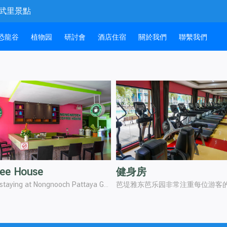
和春武里景點
恐龍谷
植物园
研討會
酒店住宿
關於我們
聯繫我們
fee House
健身房
When staying at Nongnooch Pattaya Garden, it is not disappointed with the facilities that are well provided for the happiness of customer.