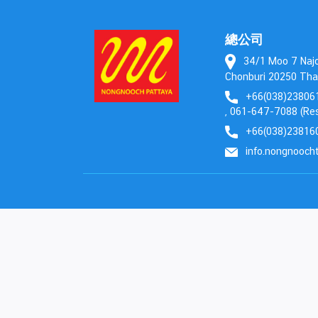
總公司
34/1 Moo 7 Najom
Chonburi 20250 Tha
+66(038)238061
, 061-647-7088 (Res
+66(038)23816
info.nongnooch