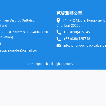
芭堤雅辦公室
tien District, Sattahip,
1/11-12 Moo 9, Nongprue, 
iland
Chonburi 20260
 – 63 (Operator) 087-488-0028
+66 (038)415145
evation)
+66 (038)425748
0
info.nongnoochtropicalgar
tropicalgarden@gmail.com
© Nongnooch. All Rights Reserved.