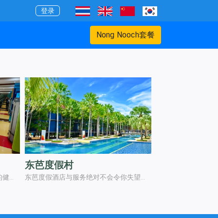
登录
Nong Nooch套餐
东芭度假村
芭堤雅东芭乐园非常注重每位游客的健康因此提供健身房服务具体如下:
东芭度假酒店与服务绝对不会令你失望。游泳池以酒店建筑物平行设计。游泳池分为儿童及成年人的游泳池周围增添了滑梯和五颜六色的水生动物喷洒水。并提供泳装销售或租赁服务。