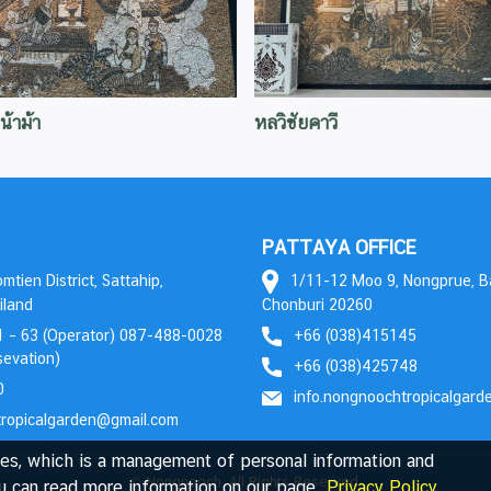
น้าม้า
หลวิชัยคาวี
PATTAYA OFFICE
tien District, Sattahip,
1/11-12 Moo 9, Nongprue, 
iland
Chonburi 20260
 – 63 (Operator) 087-488-0028
+66 (038)415145
evation)
+66 (038)425748
0
info.nongnoochtropicalgar
tropicalgarden@gmail.com
s, which is a management of personal information and
© Nongnooch. All Rights Reserved.
u can read more information on our page.
Privacy Policy