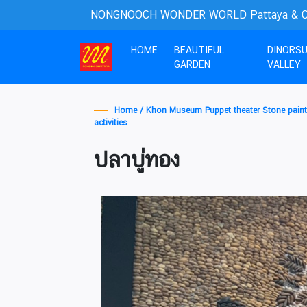
NONGNOOCH WONDER WORLD Pattaya & Cho
(current)
HOME
BEAUTIFUL
DINORS
GARDEN
VALLEY
Home /
Khon Museum Puppet theater Stone painti
activities
ปลาบู่ทอง