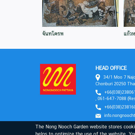
จันทโครพ
แก้วห
HEAD OFFICE
34/1 Moo 7 Najom
Chonburi 20250 Tha
+66(038)238061
, 061-647-7088 (Res
+66(038)23816
info.nongnooch
The Nong Nooch Garden website stores cookie
helps to optimize the use of the website. Yo