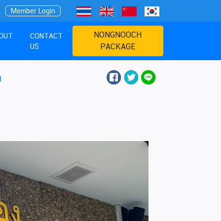
Member Login
NONGNOOCH
OUT
CONTACT
US
PACKAGE
d