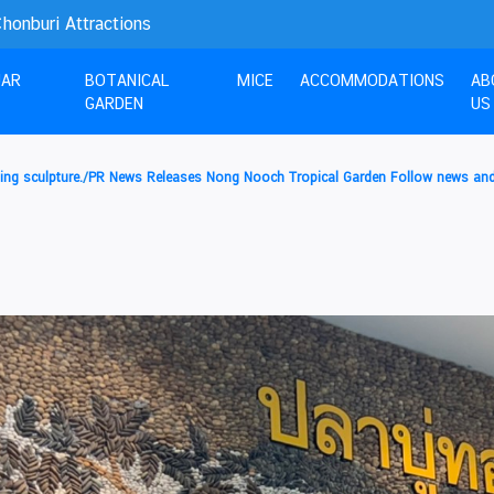
nburi Attractions
UAR
BOTANICAL
MICE
ACCOMMODATIONS
AB
GARDEN
US
ng sculpture.
/
PR News Releases Nong Nooch Tropical Garden Follow news an