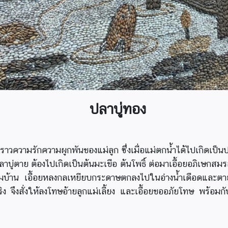
ปลาบู่ทอง
วความรักความผูกพันของแม่ลูก ซึ่งเมื่อแม่ตกน้ำได้ไปเกิดเป็นปลาบู
ปลาบู่ตาย ต้องไปเกิดเป็นต้นมะเขือ ต้นโพธิ์ ต่อมาเอื้อยอภิเษกส
ี่ยมบ้าน เอื้อยหลงกลเหยียบกระดาษตกลงไปในอ่างน้ำเดือดและต
ึงสั่งให้ลงโทษอ้ายลูกแม่เลี้ยง และเอื้อยขออภัยโทษ พร้อมกับรั