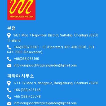
본점
34/1 Moo 7 Najomtien District, Sattahip, Chonburi 20250
Thailand
+66(038)238061 – 63 (Operator) 087-488-0028 , 061-
647-7088 (Resevation)
+66(038)238160
info.nongnoochtropicalgarden@gmail.com
파타야 사무소
1/11-12 Moo 9, Nongprue, Banglamung, Chonburi 20260
+66 (038)415145
+66 (038)425748
info.nongnoochtropicalgarden@gmail.com