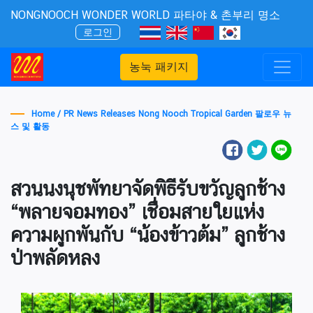
NONGNOOCH WONDER WORLD 파타야 & 촌부리 명소
로그인
농눅 패키지
Home /
PR News Releases Nong Nooch Tropical Garden 팔로우 뉴
스 및 활동
สวนนงนุชพัทยาจัดพิธีรับขวัญลูกช้าง
“พลายจอมทอง” เชื่อมสายใยแห่ง
ความผูกพันกับ “น้องข้าวต้ม” ลูกช้าง
ป่าพลัดหลง