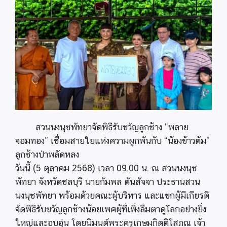
สวนนงนุชพัทยาจัดพิธีรับขวัญลูกช้าง “พลาย
จอมทอง” เชื่อมสายใยแห่งความผูกพันกับ “น้องข้าวต้ม”
ลูกช้างป่าพลัดหลง
วันนี้ (5 ตุลาคม 2568) เวลา 09.00 น. ณ สวนนงนุช
พัทยา จังหวัดชลบุรี นายกัมพล ตันสัจจา ประธานสวน
นงนุชพัทยา พร้อมด้วยคณะผู้บริหาร และแขกผู้มีเกียรติ
จัดพิธีรับขวัญลูกช้างน้อยเพศผู้ที่เพิ่งลืมตาดูโลกอย่างยิ่ง
ใหญ่และอบอุ่น โดยนิมนต์พระครูเกษมกิตติโสภณ เจ้า