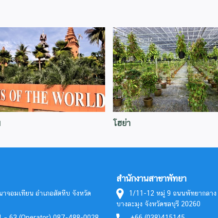
ม
โฮย่า
สำนักงานสาขาพัทยา
นาจอมเทียน อำเภอสัตหีบ จังหวัด
1/11-12 หมู่ 9 ถนนพัทยากลา
บางละมุง จังหวัดชลบุรี 20260
 – 63 (Operator) 087-488-0028
+66 (038)415145