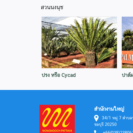
สวนนงนุช
ปรง หรือ Cycad
ปาล์
สำนักงานใหญ่
34/1 หมู่ 7 ตำบล
ชลบุรี 20250
+66(038)238061