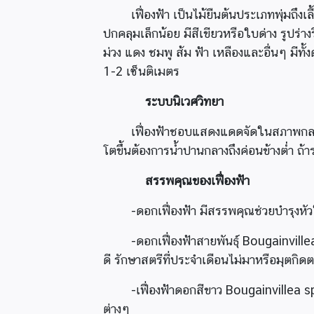
เฟื่องฟ้า เป็นไม้ยืนต้นประเภทพุ่มถึงเ
ปกคลุมเล็กน้อย มีสีเขียวหรือใบด่าง รูปร่
ม่วง แดง ชมพู ส้ม ฟ้า เหลืองและอื่นๆ ม
1-2 เซ็นติเมตร
ระบบนิเวศวิทยา
เฟื่องฟ้าชอบแสดงแดดจัดในสภาพกลางแ
โตขึ้นต้องการน้ำปานกลางถึงค่อนข้างต่ำ 
สรรพคุณของเฟื่องฟ้า
-ดอกเฟื่องฟ้า มีสรรพคุณช่วยบำรุงห
-ดอกเฟื่องฟ้าสายพันธุ์ Bougainvill
ดี รักษาสตรีที่ประจำเดือนไม่มาหรือมุตกิ
-เฟื่องฟ้าดอกสีขาว Bougainvillea
ต่างๆ