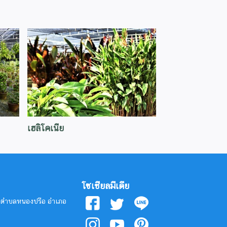
เฮลิโคเนีย
โซเชียลมีเดีย
ง ตำบลหนองปรือ อำเภอ