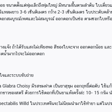
ลื้อย ขนาดตั้งแต่พุ่มเล็กถึงพุ่มใหญ่ มีหนามขึ้นตามลำต้น ใบเดี่ยวแ
างรีแหลมยาว 3-6 เซ็นติเมตร กว้าง 2-3 เซ็นติเมตร ใบประดับคล้าย
ีทั้งดอกสมบูรณ์เพศและไม่สมบูรณ์ ออกดอกเป็นช่อ ตามซอกใบหรือ
จ้ง ถ้าได้รับแสงไม่เพียงพอ สีของใบจะจาง ออกดอกน้อย และต้อ
ถ้ารดน้ำมากไปจะไม่ออกดอก
ัวใจและระบบขับถ่าย
ea Glabra Choisy มีรสขมฝาด เป็นยาสุขุม ออกฤทธิ์ต่อตับ ใช้แก
ดตกขาวของสตรี ด้วยการใช้ดอกที่เป็นยาแห้งครั้งล่ะ 10- 15 กรัม
 spectabilis Willd ในประเทศจีนจะไม่นิยมนำมาใช้ทำยา แต่ใน