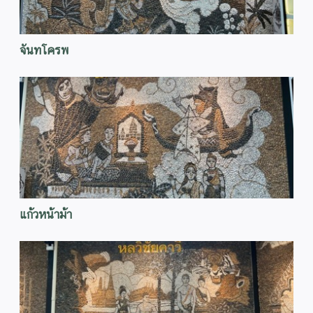
จันทโครพ
แก้วหน้าม้า