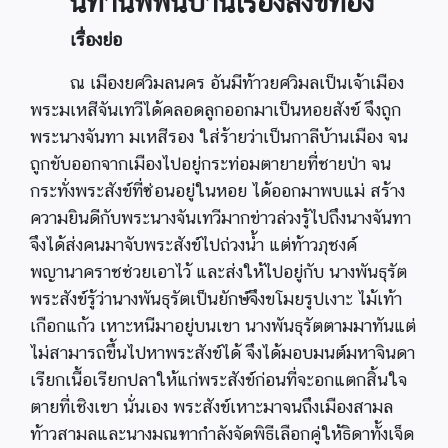
นิทานพพื้นบ้านเรื่องสังข์ทอง
เรื่องย่อ
ณ เมืองยศวิมลนคร อันมีท้าวยศวิมลเป็นเจ้าเมือง
พระมเหสีจันเทวีได้คลอดลูกออกมาเป็นหอยสังข์ จึงถูก
พระนางจันทา มเหสีรอง ใส่ร้ายว่าเป็นกาลีบ้านเมือง จน
ถูกขับออกจากเมืองไปอยู่กระท่อมตายายที่ชายป่า จน
กระทั่งพระสังข์ที่ซ่อนอยู่ในหอย ได้ออกมาพบแม่ สร้าง
ความยินดีกับพระนางจันเทวีมากข่าวล่วงรู้ไปถึงนางจันทา
จึงได้ส่งคนมาจับพระสังข์ไปถ่วงน้ำ แต่ท้าวภุชงค์
พญานาคราชช่วยเอาไว้ และส่งให้ไปอยู่กับ นางพันธุรัต
พระสังข์รู้ว่านางพันธุรัตเป็นยักษ์จึงขโมยรูปเงาะ ไม้เท้า
เกือกแก้ว เหาะหนีมาอยู่บนเขา นางพันธุรัตตามมาทันแต่
ไม่สามารถขึ้นไปหาพระสังข์ได้ จึงได้มอบมนต์มหาจินดา
เรียกเนื้อเรียกปลาให้แก่พระสังข์ก่อนที่จะอกแตกสิ้นใจ
ตายที่เชิงเขา นั่นเอง พระสังข์เหาะมาจนถึงเมืองสามล
ท้าวสามลและนางมณฑากำลังจัดพิธีเลือกคู่ให้ธิดาทั้งเจ็ด