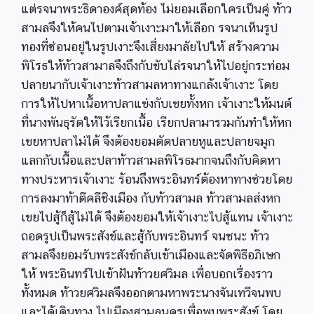
แต่รจนาพระธิดาองค์สุดท้อง ไม่ยอมเลือกใครเป็นคู่ ท้าว
สามลจึงให้คนไปตามเจ้าเงาะมาให้เลือก รจนาเห็นรูป
ทองที่ซ่อนอยู่ในรูปเงาะจึงเสี่ยงมาลัยไปให้ สร้างความ
พิโรธให้ท้าวสามาลจึงถึงกับขับไล่รจนาให้ไปอยู่กระท่อม
ปลายนากับเจ้าเงาะท้าวสามลหาทางแกล้งเจ้าเงาะ โดย
การให้ไปหาเนื้อหาปลาแข่งกับเขยทั้งหก เจ้าเงาะให้มนต์
ที่นางพันธุรัตให้ไว้เรียกเนื้อ เรียกปลามารวมกันทำให้หก
เขยหาปลาไม่ได้ จึงต้องยอมตัดปลายหูและปลายจมูก
แลกกับเนื้อและปลาท้าวสามลพิโรธมากจนถึงกับคิดหา
ทางประหารเจ้าเงาะ ร้อนถึงพระอินทร์ต้องหาทางช่วยโดย
การลงมาท้าตีคลีชิงเมือง กับท้าวสามล ท้าวสามลส่งหก
เขยไปสู้ก็สู้ไม่ได้ จึงต้องยอมให้เจ้าเงาะไปสู้แทน เจ้าเงาะ
ถอดรูปเป็นพระสังข์และสู้กับพระอินทร์ จนชนะ ท้าว
สามลจึงยอมรับพระสังข์กลับเข้าเมืองและจัดพิธีอภิเษก
ให้ พระอินทร์ไปเข้าฝันท้าวยศวิมล เพื่อบอกเรื่องราว
ทั้งหมด ท้าวยศวิมลจึงออกตามหาพระนางจันเทวีจนพบ
และได้เดินทาง ไปเมืองสามลนครเพื่อพบพระสังข์ โดย