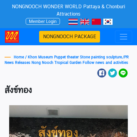
NONGNOOCH WONDER WORLD Pattaya & Chonburi
Attractions
Member Login
NONGNOOCH PACKAGE
Home /
Khon Museum Puppet theater Stone painting sculpture.
/
PR
News Releases Nong Nooch Tropical Garden Follow news and activities
สังข์ทอง