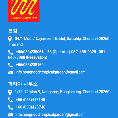
본점
34/1 Moo 7 Najomtien District, Sattahip, Chonburi 20250
Thailand
+66(038)238061 – 63 (Operator) 087-488-0028 , 061-
647-7088 (Resevation)
+66(038)238160
info.nongnoochtropicalgarden@gmail.com
파타야 사무소
1/11-12 Moo 9, Nongprue, Banglamung, Chonburi 20260
+66 (038)415145
+66 (038)425748
info.nongnoochtropicalgarden@gmail.com