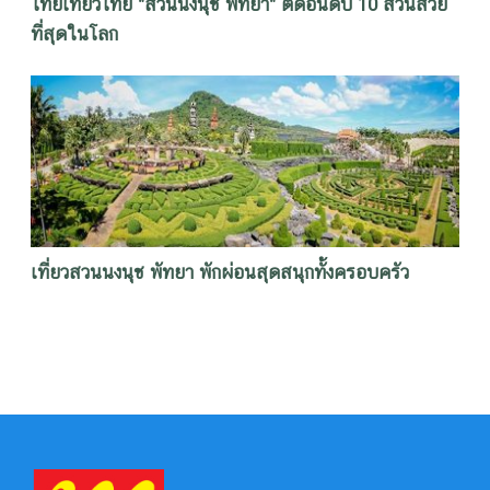
ไทยเที่ยวไทย "สวนนงนุช พัทยา" ติดอันดับ 10 สวนสวย
ที่สุดในโลก
เที่ยวสวนนงนุช พัทยา พักผ่อนสุดสนุกทั้งครอบครัว