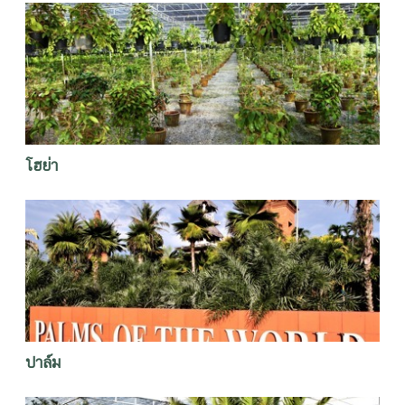
โฮย่า
ปาล์ม