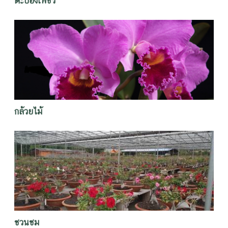
ตะบองเพชร
กล้วยไม้
ชวนชม