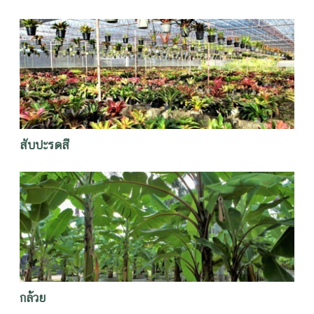
สับปะรดสี
กล้วย